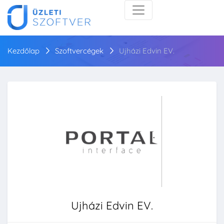
Kezdőlap
Szoftvercégek
Ujházi Edvin EV.
Ujházi Edvin EV.