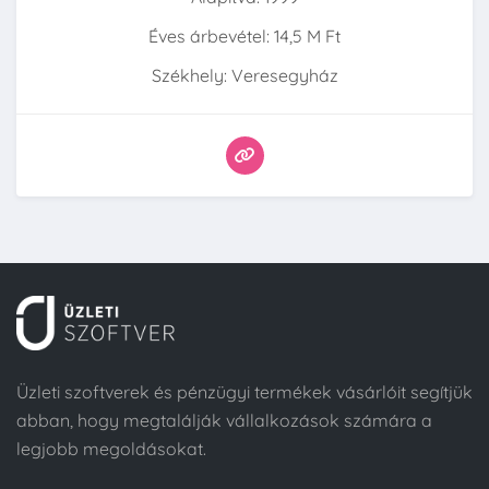
Éves árbevétel: 14,5 M Ft
Székhely: Veresegyház
Üzleti szoftverek és pénzügyi termékek vásárlóit segítjük
abban, hogy megtalálják vállalkozások számára a
legjobb megoldásokat.