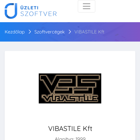
Kezdőlap
Szoftvercégek
VIBASTILE Kft
VIBASTILE Kft
Alapítva: 1999