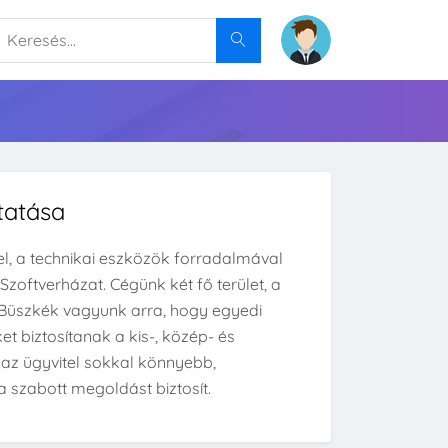
tatása
l, a technikai eszközök forradalmával
zoftverházat. Cégünk két fő terület, a
e. Büszkék vagyunk arra, hogy egyedi
t biztosítanak a kis-, közép- és
az ügyvitel sokkal könnyebb,
a szabott megoldást biztosít.