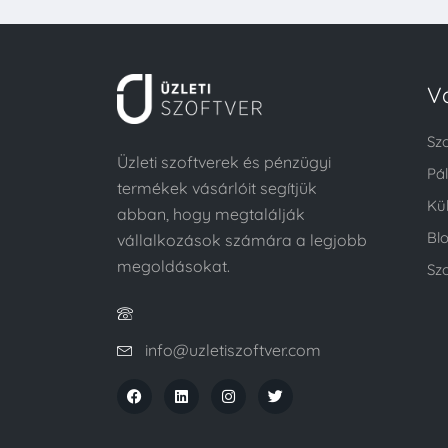
V
Sz
Üzleti szoftverek és pénzügyi
Pá
termékek vásárlóit segítjük
Kü
abban, hogy megtalálják
Bl
vállalkozások számára a legjobb
megoldásokat.
Szo
info@uzletiszoftver.com