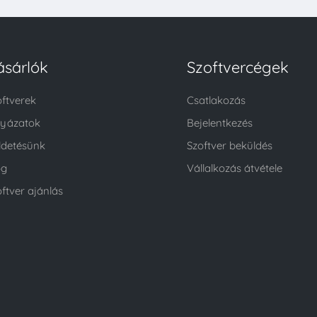
ásárlók
Szoftvercégek
oftverek
Csatlakozás
lyázatok
Bejelentkezés
ldetésünk
Szoftver beküldés
og
Vállalkozás átvétele
ftver ajánlás