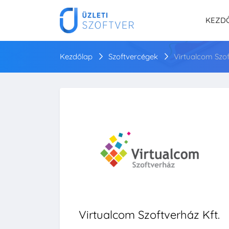
KEZD
Kezdőlap
Szoftvercégek
Virtualcom Szof
Virtualcom Szoftverház Kft.