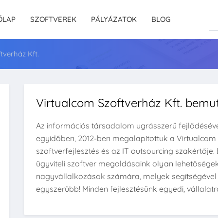
ŐLAP
SZOFTVEREK
PÁLYÁZATOK
BLOG
tverház Kft.
Virtualcom Szoftverház Kft. bemu
Az információs társadalom ugrásszerű fejlődéséve
egyidőben, 2012-ben megalapítottuk a Virtualcom S
szoftverfejlesztés és az IT outsourcing szakértőj
ügyviteli szoftver megoldásaink olyan lehetőségeke
nagyvállalkozások számára, melyek segítségével 
egyszerűbb! Minden fejlesztésünk egyedi, vállalatr