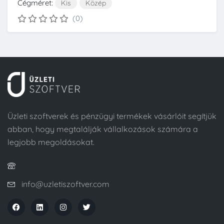
Cégméret:
Kis
Közép
(0)
Üzleti szoftverek és pénzügyi termékek vásárlóit segítjük
abban, hogy megtalálják vállalkozások számára a
legjobb megoldásokat.
info@uzletiszoftver.com