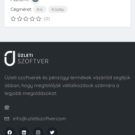
Cégméret:
Kis
Közép
(0)
Üzleti szoftverek és pénzügyi termékek vásárlóit segítjük
abban, hogy megtalálják vállalkozások számára a
legjobb megoldásokat.
info@uzletiszoftver.com