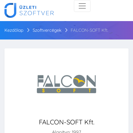
Kezdőlap
Szoftvercégek
FALCON-SOFT Kft.
FALCON-SOFT Kft.
Alapítva: 1997