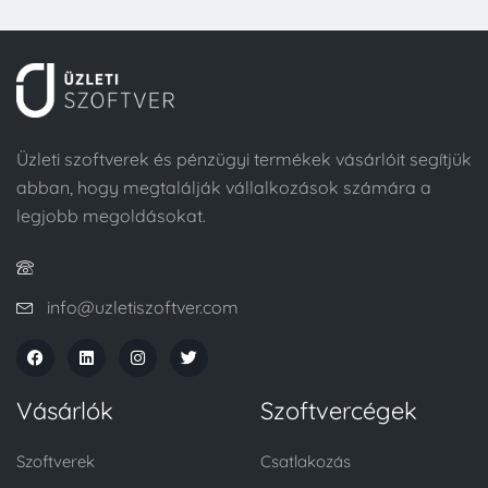
Üzleti szoftverek és pénzügyi termékek vásárlóit segítjük
abban, hogy megtalálják vállalkozások számára a
legjobb megoldásokat.
info@uzletiszoftver.com
Vásárlók
Szoftvercégek
Szoftverek
Csatlakozás