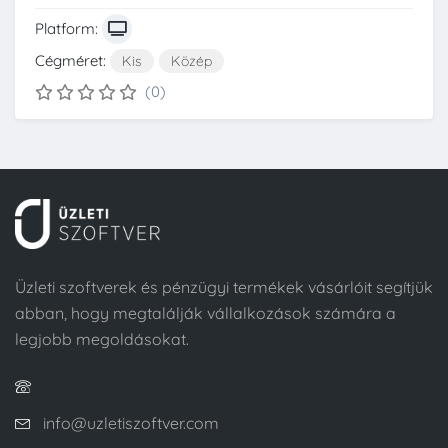
Platform:
Cégméret:
Kis
Közép
(0)
Üzleti szoftverek és pénzügyi termékek vásárlóit segítjük
abban, hogy megtalálják vállalkozások számára a
legjobb megoldásokat.
info@uzletiszoftver.com