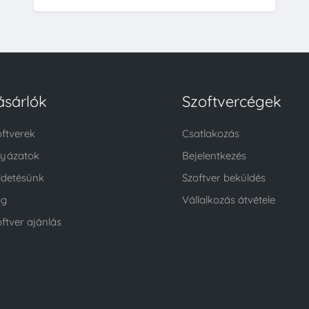
ásárlók
Szoftvercégek
oftverek
Csatlakozás
lyázatok
Bejelentkezés
ldetésünk
Szoftver beküldés
og
Vállalkozás átvétele
ftver ajánlás