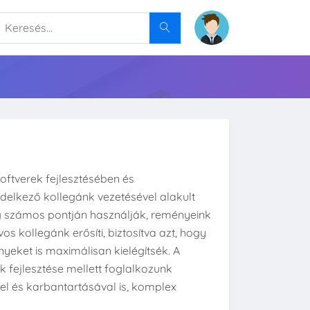
ftverek fejlesztésében és
delkező kollegánk vezetésével alakult
g számos pontján használják, reményeink
 kollegánk erősíti, biztosítva azt, hogy
nyeket is maximálisan kielégítsék. A
 fejlesztése mellett foglalkozunk
el és karbantartásával is, komplex