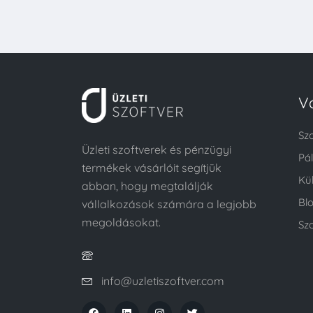
V
Sz
Üzleti szoftverek és pénzügyi
Pá
termékek vásárlóit segítjük
Kü
abban, hogy megtalálják
Bl
vállalkozások számára a legjobb
megoldásokat.
Szo
info@uzletiszoftver.com