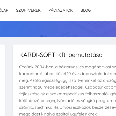
ŐLAP
SZOFTVEREK
PÁLYÁZATOK
BLOG
.
KARDI-SOFT Kft. bemutatása
Cégünk 2004-ben, a háziorvosi és magánorvosi szo
karbantartásában közel 10 éves tapasztalattal ren
meg. Azóta egészségügyi szoftvereinket az orszá
szerint nagy megelégedettséggel. Csapatunkat orvos
fejlesztéseink a szakmaspecifikus felhasználói igé
különböző betegnyilvántartó és vényíró programok
számítástechnikai és orvosi eszközök beszerzésév
megoldást kínálva ezáltal ügyfeleinknek.