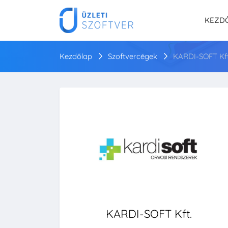
KEZD
Kezdőlap
Szoftvercégek
KARDI-SOFT Kft
KARDI-SOFT Kft.