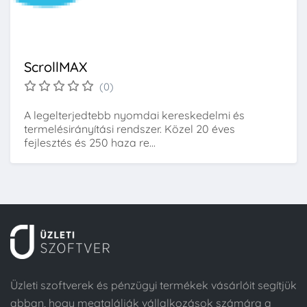
ScrollMAX
(0)
A legelterjedtebb nyomdai kereskedelmi és
termelésirányítási rendszer. Közel 20 éves
fejlesztés és 250 haza re...
Üzleti szoftverek és pénzügyi termékek vásárlóit segítjük
abban, hogy megtalálják vállalkozások számára a