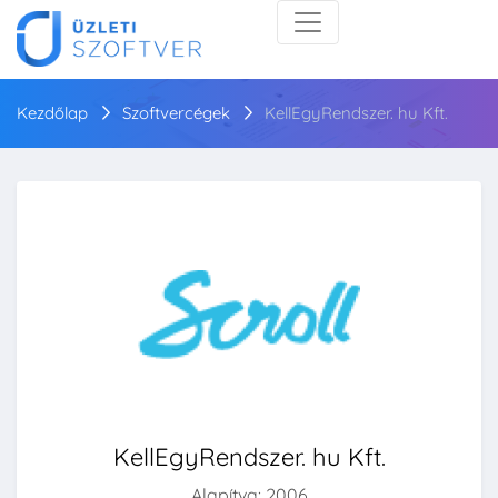
Kezdőlap
Szoftvercégek
KellEgyRendszer. hu Kft.
KellEgyRendszer. hu Kft.
Alapítva: 2006