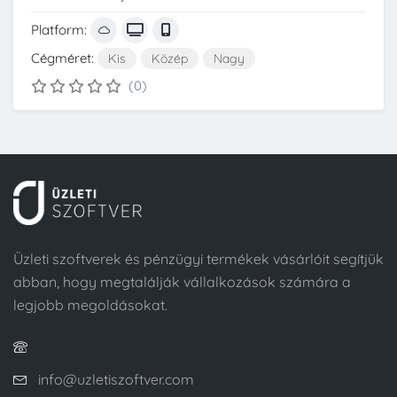
Platform:
Cégméret:
Kis
Közép
Nagy
(0)
Üzleti szoftverek és pénzügyi termékek vásárlóit segítjük
abban, hogy megtalálják vállalkozások számára a
legjobb megoldásokat.
info@uzletiszoftver.com