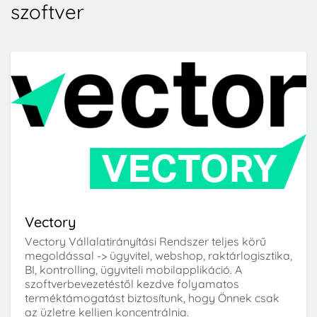
szoftver
Vectory
Vectory Vállalatirányítási Rendszer teljes körű
megoldással -> ügyvitel, webshop, raktárlogisztika,
BI, kontrolling, ügyviteli mobilapplikáció. A
szoftverbevezetéstől kezdve folyamatos
terméktámogatást biztosítunk, hogy Önnek csak
az üzletre kelljen koncentrálnia.