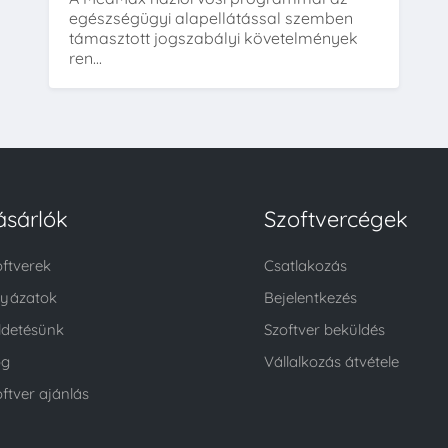
egészségügyi alapellátással szemben
támasztott jogszabályi követelmények
ren...
ásárlók
Szoftvercégek
oftverek
Csatlakozás
lyázatok
Bejelentkezés
ldetésünk
Szoftver beküldés
og
Vállalkozás átvétele
ftver ajánlás