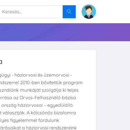
a
gügyi - háziorvosi és üzemorvosi -
endszerrel 2010-ben bővítettük program
ználónk munkáját szolgálja ki teljes
orrása az Orvos-Felhasználó bázisa
z ország háziorvosai – egyedülálló
et választják. A kölcsönös bizalomra
lyes figyelemmel fordulunk
várásaikat a háziorvosi rendszereink