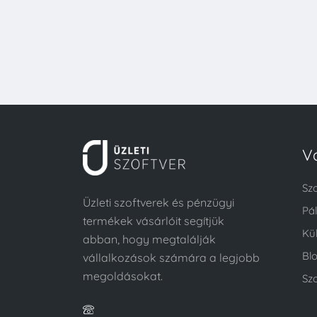
V
Sz
Üzleti szoftverek és pénzügyi
Pá
termékek vásárlóit segítjük
Kü
abban, hogy megtalálják
Bl
vállalkozások számára a legjobb
megoldásokat.
Szo