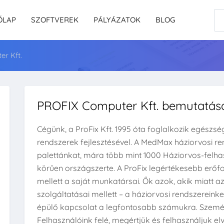
ŐLAP
SZOFTVEREK
PÁLYÁZATOK
BLOG
r Kft.
PROFIX Computer Kft. bemutatás
Cégünk, a ProFix Kft. 1995 óta foglalkozik egészsé
rendszerek fejlesztésével. A MedMax háziorvosi r
palettánkat, mára több mint 1000 Háziorvos-felhas
körűen országszerte. A ProFix legértékesebb erőf
mellett a saját munkatársai. Ők azok, akik miatt a
szolgáltatásai mellett – a háziorvosi rendszereink
épülő kapcsolat a legfontosabb számukra. Szemé
Felhasználóink felé, megértjük és felhasználjuk el