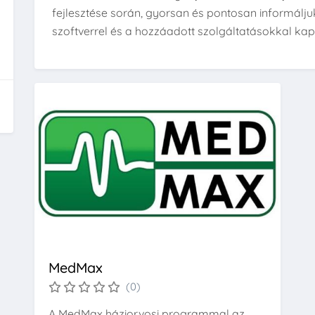
fejlesztése során, gyorsan és pontosan informálju
szoftverrel és a hozzáadott szolgáltatásokkal ka
MedMax
(0)
A MedMax háziorvosi programmal az