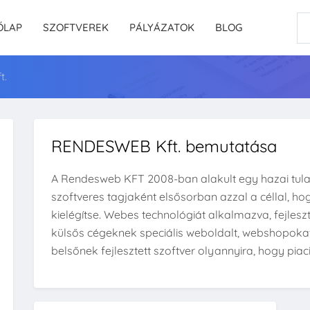
ŐLAP
SZOFTVEREK
PÁLYÁZATOK
BLOG
t.
RENDESWEB Kft. bemutatása
A Rendesweb KFT 2008-ban alakult egy hazai tula
szoftveres tagjaként elsősorban azzal a céllal, ho
kielégítse. Webes technológiát alkalmazva, fejleszt
külsős cégeknek speciális weboldalt, webshopoka
belsőnek fejlesztett szoftver olyannyira, hogy piaci