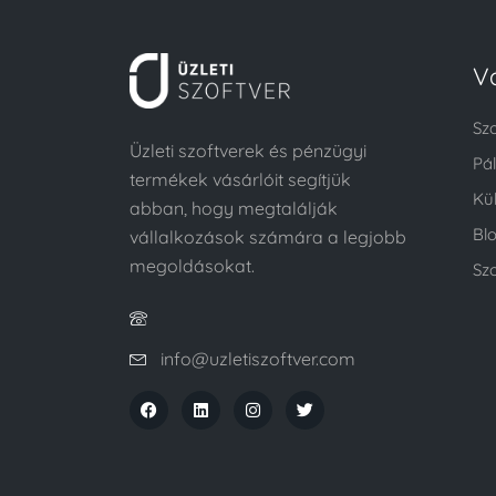
V
Sz
Üzleti szoftverek és pénzügyi
Pá
termékek vásárlóit segítjük
Kü
abban, hogy megtalálják
Bl
vállalkozások számára a legjobb
megoldásokat.
Szo
info@uzletiszoftver.com