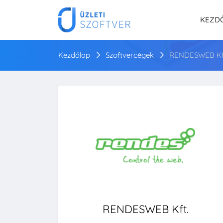
KEZD
Kezdőlap
Szoftvercégek
RENDESWEB Kf
RENDESWEB Kft.