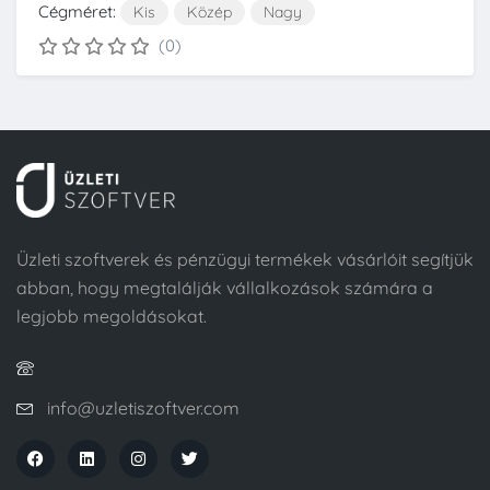
Cégméret:
Kis
Közép
Nagy
(0)
Üzleti szoftverek és pénzügyi termékek vásárlóit segítjük
abban, hogy megtalálják vállalkozások számára a
legjobb megoldásokat.
info@uzletiszoftver.com