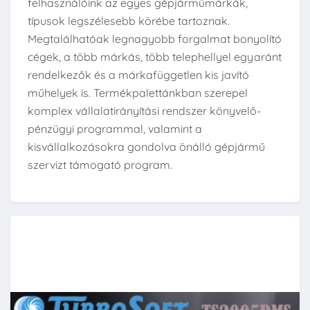
felhasználóink az egyes gépjárműmárkák,
típusok legszélesebb körébe tartoznak.
Megtalálhatóak legnagyobb forgalmat bonyolító
cégek, a több márkás, több telephellyel egyaránt
rendelkezők és a márkafüggetlen kis javító
műhelyek is. Termékpalettánkban szerepel
komplex vállalatirányítási rendszer könyvelő-
pénzügyi programmal, valamint a
kisvállalkozásokra gondolva önálló gépjármű
szervizt támogató program.