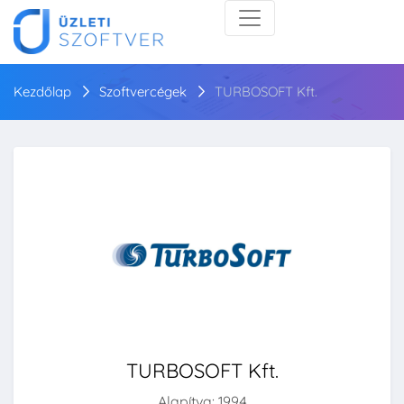
Kezdőlap
Szoftvercégek
TURBOSOFT Kft.
TURBOSOFT Kft.
Alapítva: 1994