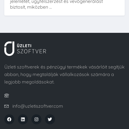
jelenlétét, ügyfélszerzést és vevőgenerálást
biztosít, miközben ...
Üzleti szoftverek és pénzügyi termékek vásárlóit segítjük
abban, hogy megtalálják vállalkozások számára a
legjobb megoldásokat.
info@uzletiszoftver.com