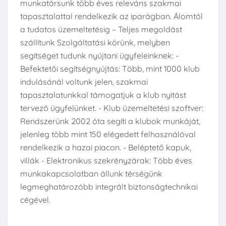
munkatársunk több éves releváns szakmai
tapasztalattal rendelkezik az iparágban. Álomtól
a tudatos üzemeltetésig – Teljes megoldást
szállítunk Szolgáltatási körünk, melyben
segítséget tudunk nyújtani ügyfeleinknek: -
Befektetői segítségnyújtás: Több, mint 1000 klub
indulásánál voltunk jelen, szakmai
tapasztalatunkkal támogatjuk a klub nyitást
tervező ügyfelünket. - Klub üzemeltetési szoftver:
Rendszerünk 2002 óta segíti a klubok munkáját,
jelenleg több mint 150 elégedett felhasználóval
rendelkezik a hazai piacon. - Beléptető kapuk,
villák - Elektronikus szekrényzárak: Több éves
munkakapcsolatban állunk térségünk
legmeghatározóbb integrált biztonságtechnikai
cégével.