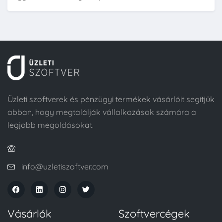
Üzleti szoftverek és pénzügyi termékek vásárlóit segítjük
abban, hogy megtalálják vállalkozások számára a
legjobb megoldásokat.
info@uzletiszoftver.com
Vásárlók
Szoftvercégek