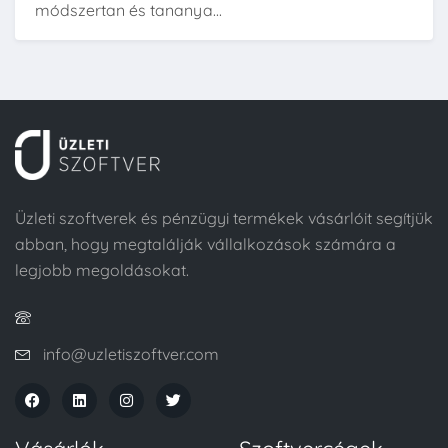
módszertan és tananya...
Üzleti szoftverek és pénzügyi termékek vásárlóit segítjük
abban, hogy megtalálják vállalkozások számára a
legjobb megoldásokat.
info@uzletiszoftver.com