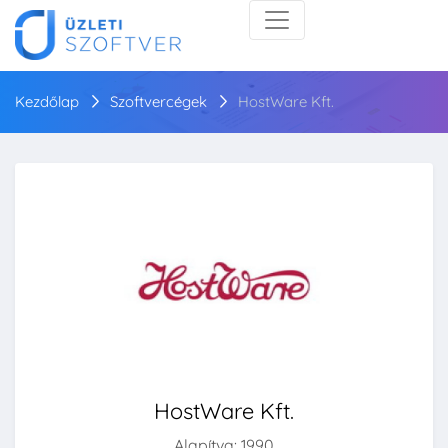
Kezdőlap
Szoftvercégek
HostWare Kft.
HostWare Kft.
Alapítva: 1990