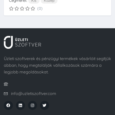
Cégméret:
Kis
Közép
(0)
Üzleti szoftverek és pénzügyi termékek vásárlóit segítjük
abban, hogy megtalálják vállalkozások számára a
legjobb megoldásokat.
info@uzletiszoftver.com