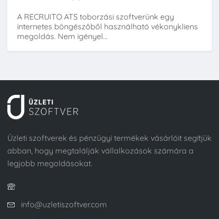
A RECRUITO ATS toborzási szoftverünk egy
internetes böngészőből használható vékonykliens
megoldás. Nem igényel...
Üzleti szoftverek és pénzügyi termékek vásárlóit segítjük
abban, hogy megtalálják vállalkozások számára a
legjobb megoldásokat.
info@uzletiszoftver.com