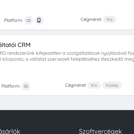
Cégméret:
Kis
Platform:
áltatói CRM
IO rendszerünk kifejezetten a szolgáltatások nyújtásával fogl
él központú, a vállalat szervezeti felépítéséhez illeszkedő me
Cégméret:
Kis
Közép
Platform:
ásárlók
Szoftvercégek