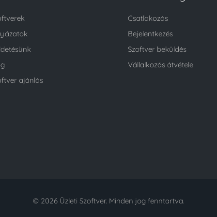
oftverek
Csatlakozás
lyázatok
Bejelentkezés
ldetésünk
Szoftver beküldés
og
Vállalkozás átvétele
ftver ajánlás
© 2026 Üzleti Szoftver. Minden jog fenntartva.