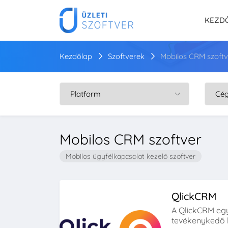
KEZD
Kezdőlap
Szoftverek
Mobilos CRM szoftv
Mobilos CRM szoftver
Mobilos ügyfélkapcsolat-kezelő szoftver
QlickCRM
A QlickCRM eg
tevékenykedő 