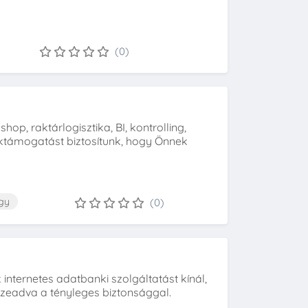
(0)
op, raktárlogisztika, BI, kontrolling,
éktámogatást biztosítunk, hogy Önnek
gy
(0)
internetes adatbanki szolgáltatást kínál,
szeadva a tényleges biztonsággal.