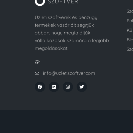
Sz
Üzleti szoftverek és pénzügyi
Pá
termékek vásárlóit segítjük
Kü
abban, hogy megtalálják
Bl
vállalkozások számára a legjobb
megoldásokat.
Szo
info@uzletiszoftver.com