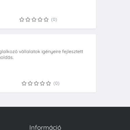
(0)
alkozó vállalatok igényeire fejlesztett
goldás.
(0)
Információ