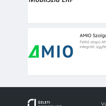
AMIO Szolg
Felhő alapú AM
integrált, ügyf
V