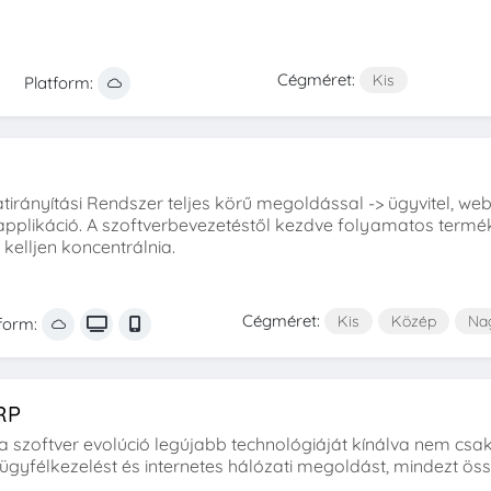
Cégméret:
Kis
Platform:
tirányítási Rendszer teljes körű megoldással -> ügyvitel, websh
lapplikáció. A szoftverbevezetéstől kezdve folyamatos term
 kelljen koncentrálnia.
Cégméret:
Kis
Közép
Na
tform:
RP
a szoftver evolúció legújabb technológiáját kínálva nem csak 
ügyfélkezelést és internetes hálózati megoldást, mindezt ös