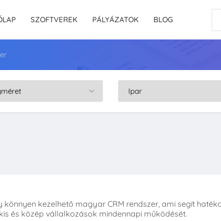
ŐLAP
SZOFTVEREK
PÁLYÁZATOK
BLOG
er
y könnyen kezelhető magyar CRM rendszer, ami segít haték
kis és közép vállalkozások mindennapi működését.