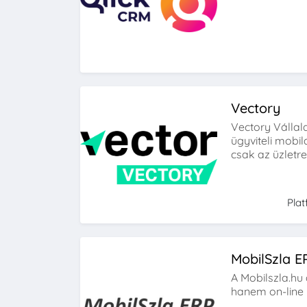
Vectory
Vectory Vállala
ügyviteli mobi
csak az üzletre
Pla
MobilSzla E
A Mobilszla.hu 
hanem on-line 