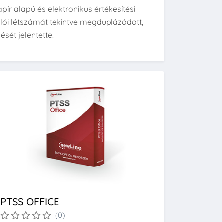
ír alapú és elektronikus értékesítési
lói létszámát tekintve megduplázódott,
ését jelentette.
PTSS OFFICE
(0)