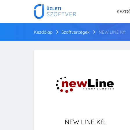
KEZD
Kezdőlap
Szoftvercégek
NEW LINE Kft
NEW LINE Kft