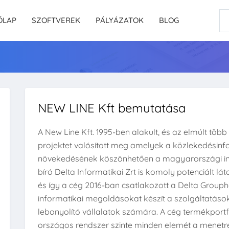
ŐLAP
SZOFTVEREK
PÁLYÁZATOK
BLOG
NEW LINE Kft bemutatása
A New Line Kft. 1995-ben alakult, és az elmúlt több
projektet valósított meg amelyek a közlekedésinf
növekedésének köszönhetően a magyarországi i
bíró Delta Informatikai Zrt is komoly potenciált lát
és így a cég 2016-ban csatlakozott a Delta Grou
informatikai megoldásokat készít a szolgáltatáso
lebonyolító vállalatok számára. A cég termékportfó
országos rendszer szinte minden elemét a menetre