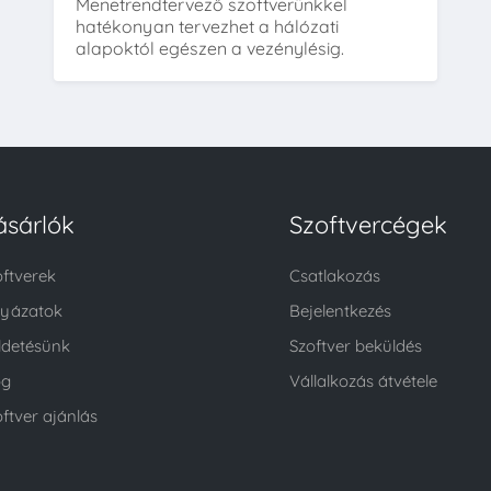
Menetrendtervező szoftverünkkel
hatékonyan tervezhet a hálózati
alapoktól egészen a vezénylésig.
ásárlók
Szoftvercégek
oftverek
Csatlakozás
lyázatok
Bejelentkezés
ldetésünk
Szoftver beküldés
og
Vállalkozás átvétele
ftver ajánlás