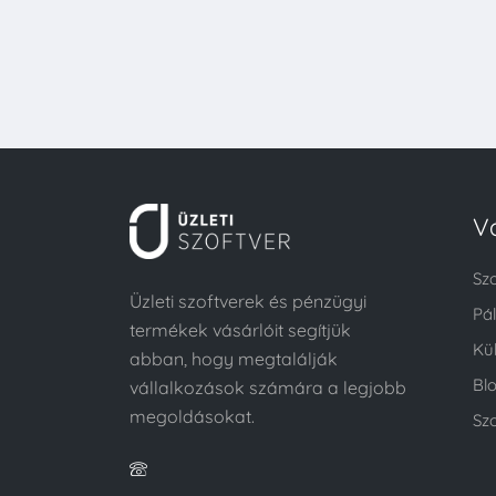
V
Sz
Üzleti szoftverek és pénzügyi
Pá
termékek vásárlóit segítjük
Kü
abban, hogy megtalálják
Bl
vállalkozások számára a legjobb
megoldásokat.
Szo