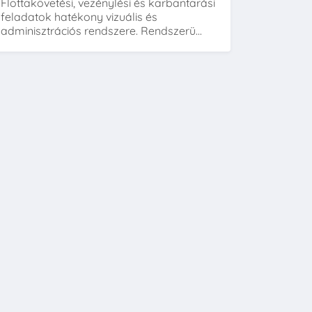
Flottakövetési, vezénylési és karbantarási
feladatok hatékony vizuális és
adminisztrációs rendszere. Rendszerü...