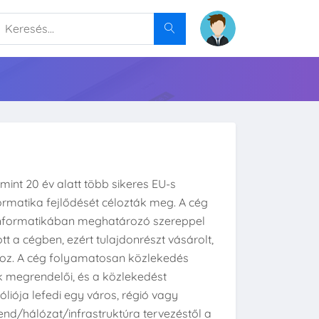
 mint 20 év alatt több sikeres EU-s
ormatika fejlődését célozták meg. A cég
nformatikában meghatározó szereppel
ott a cégben, ezért tulajdonrészt vásárolt,
phoz. A cég folyamatosan közlekedés
k megrendelői, és a közlekedést
liója lefedi egy város, régió vagy
nd/hálózat/infrastruktúra tervezéstől a