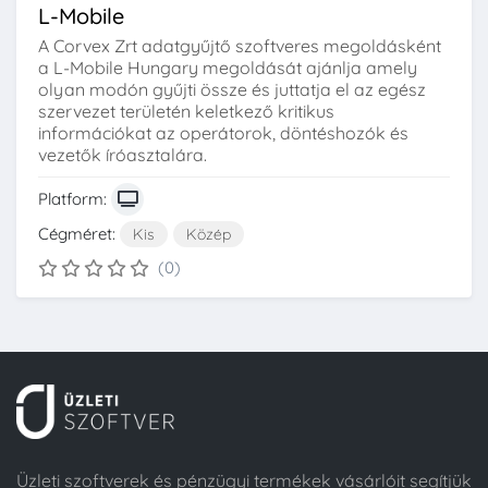
L-Mobile
A Corvex Zrt adatgyűjtő szoftveres megoldásként
a L-Mobile Hungary megoldását ajánlja amely
olyan modón gyűjti össze és juttatja el az egész
szervezet területén keletkező kritikus
információkat az operátorok, döntéshozók és
vezetők íróasztalára.
Platform:
Cégméret:
Kis
Közép
(0)
Üzleti szoftverek és pénzügyi termékek vásárlóit segítjük