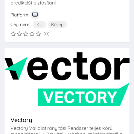
predikciót biztosítani.
Platform:
Cégméret:
Kis
Közép
(0)
Vectory
Vectory Vállalatirányítási Rendszer teljes körű