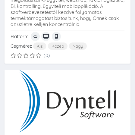
megoldással -> ügyvitel, webshop, raktárlogisztika,
BI, kontrolling, ügyviteli mobilapplikáció. A
szoftverbevezetéstől kezdve folyamatos
terméktámogatást biztosítunk, hogy Önnek csak
az üzletre kelljen koncentrálnia.
Platform:
Cégméret:
Kis
Közép
Nagy
(0)