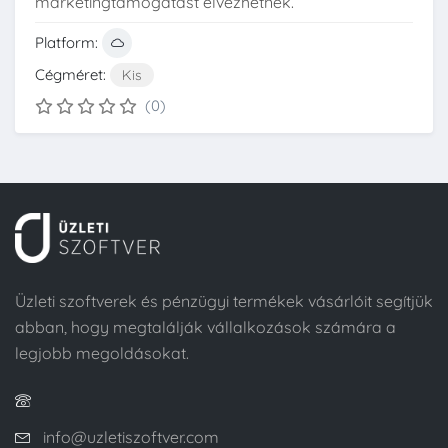
marketingtámogatást élvezhetnek.
Platform:
Cégméret:
Kis
(0)
Üzleti szoftverek és pénzügyi termékek vásárlóit segítjük
abban, hogy megtalálják vállalkozások számára a
legjobb megoldásokat.
info@uzletiszoftver.com